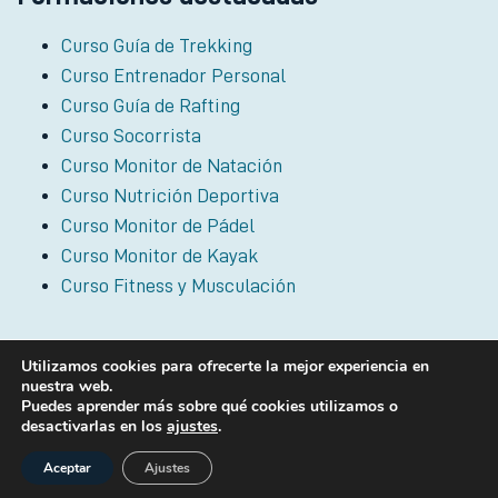
Curso Guía de Trekking
Curso Entrenador Personal
Curso Guía de Rafting
Curso Socorrista
Curso Monitor de Natación
Curso Nutrición Deportiva
Curso Monitor de Pádel
Curso Monitor de Kayak
Curso Fitness y Musculación
Utilizamos cookies para ofrecerte la mejor experiencia en
FEFWS Federación Española de Fitness, Wellness y Salud ® 2024 Todos los
nuestra web.
derechos reservados //
|
Aviso Legal | Política de Privacidad
Política de Cookies
Puedes aprender más sobre qué cookies utilizamos o
desactivarlas en los
ajustes
.
Aceptar
Ajustes